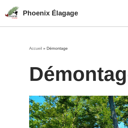
Phoenix Élagage
Aller
au
contenu
Accueil
»
Démontage
Démontag