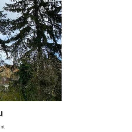
u
int