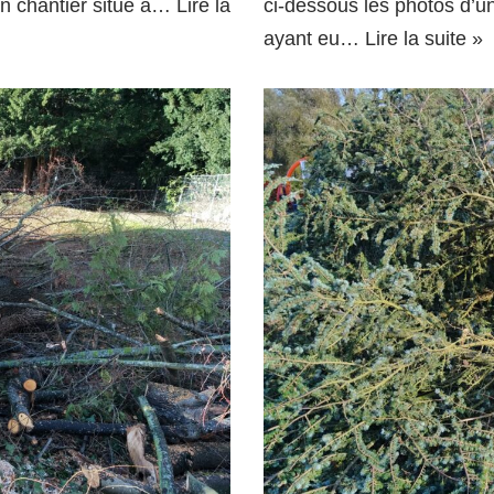
un chantier situé à…
Lire la
ci-dessous les photos d’u
ayant eu…
Lire la suite »