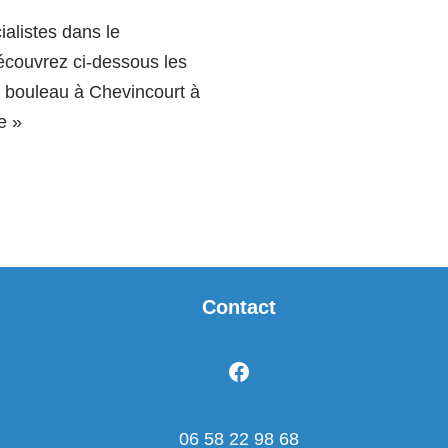
listes dans le
écouvrez ci-dessous les
 bouleau à Chevincourt à
te »
Contact
06 58 22 98 68