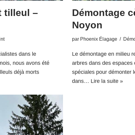
tilleul –
Démontage cè
Noyon
int
par
Phoenix Élagage
Démon
listes dans le
Le démontage en milieu rest
mois, nous avons été
arbres dans des espaces c
lleuls déjà morts
spéciales pour démonter 
dans…
Lire la suite »