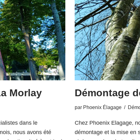
La Morlay
Démontage de
par
Phoenix Élagage
Démo
listes dans le
Chez Phoenix Elagage, no
mois, nous avons été
démontage et la mise en 