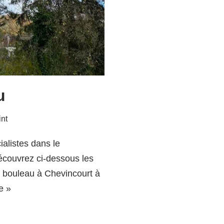
u
int
listes dans le
écouvrez ci-dessous les
 bouleau à Chevincourt à
te »