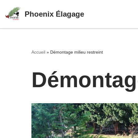
Phoenix Élagage
Aller
au
contenu
Accueil
»
Démontage milieu restreint
Démontage