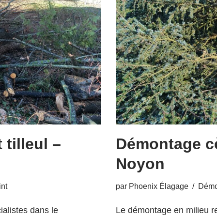
tilleul –
Démontage cè
Noyon
int
par
Phoenix Élagage
Démon
listes dans le
Le démontage en milieu rest