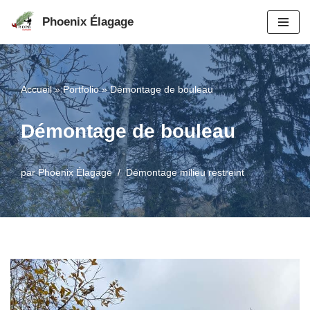
Phoenix Élagage
Aller
au
contenu
Accueil
»
Portfolio
»
Démontage de bouleau
Démontage de bouleau
par
Phoenix Élagage
Démontage milieu restreint