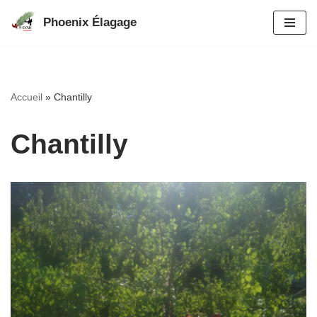
Phoenix Élagage
Aller
au
contenu
Accueil
»
Chantilly
Chantilly